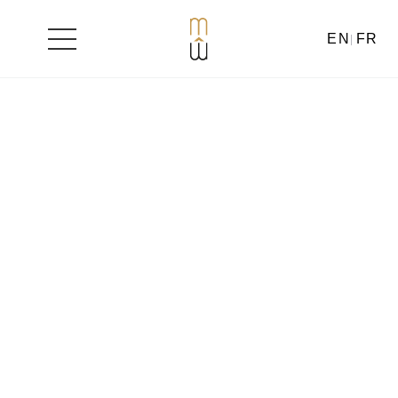
EN
FR
Aller
au
contenu