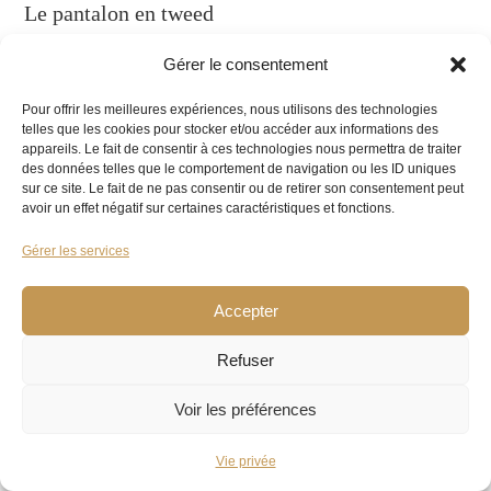
Le pantalon en tweed
Le
pantalon
, quant à lui, doit être coupé de
Gérer le consentement
manière à suivre les lignes de votre corps sans
Pour offrir les meilleures expériences, nous utilisons des technologies
être trop serré. La longueur idéale est celle qui
telles que les cookies pour stocker et/ou accéder aux informations des
appareils. Le fait de consentir à ces technologies nous permettra de traiter
permet au bas du pantalon de toucher légèrement
des données telles que le comportement de navigation ou les ID uniques
sur ce site. Le fait de ne pas consentir ou de retirer son consentement peut
le dessus de vos chaussures.
avoir un effet négatif sur certaines caractéristiques et fonctions.
Gérer les services
La chemise
Accepter
La
chemise
doit être coordonnée avec le reste de
la
tenue
et de préférence en
coton
pour un
Refuser
confort optimal.
Voir les préférences
Le gilet en tweed
Vie privée