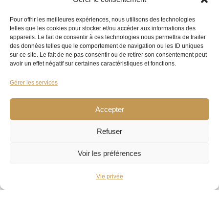
Pour offrir les meilleures expériences, nous utilisons des technologies
telles que les cookies pour stocker et/ou accéder aux informations des
appareils. Le fait de consentir à ces technologies nous permettra de traiter
des données telles que le comportement de navigation ou les ID uniques
sur ce site. Le fait de ne pas consentir ou de retirer son consentement peut
avoir un effet négatif sur certaines caractéristiques et fonctions.
Gérer les services
Accepter
Refuser
Voir les préférences
Pour ceux qui veulent apporter une touche de
Vie privée
douceur
à leur tenue, la
cravate rose
est idéale.
Avec un
costume bleu
, elle apporte une touche
de fraîcheur et de jeunesse.