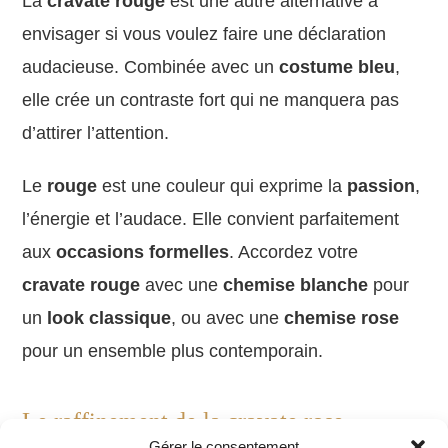
La
cravate rouge
est une autre alternative à
envisager si vous voulez faire une déclaration
audacieuse. Combinée avec un
costume bleu
,
elle crée un contraste fort qui ne manquera pas
d’attirer l’attention.
Le
rouge
est une couleur qui exprime la
passion
,
l’énergie et l’audace. Elle convient parfaitement
aux
occasions formelles
. Accordez votre
cravate rouge
avec une
chemise blanche
pour
un
look classique
, ou avec une
chemise rose
pour un ensemble plus contemporain.
Le raffinement de la cravate rose
Gérer le consentement