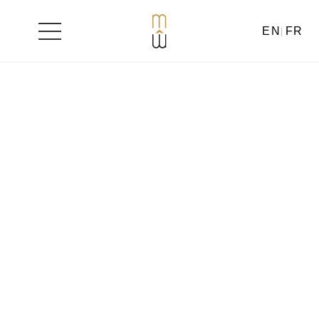
EN
FR
Aller
au
contenu