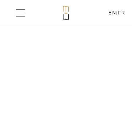
EN
FR
Aller
au
contenu