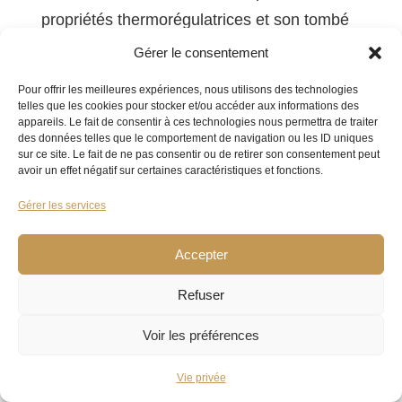
propriétés thermorégulatrices et son tombé
impeccable.
Gérer le consentement
Coton : parfait pour un style plus décontracté,
Pour offrir les meilleures expériences, nous utilisons des technologies
telles que les cookies pour stocker et/ou accéder aux informations des
souvent utilisé pour les costumes d’été.
appareils. Le fait de consentir à ces technologies nous permettra de traiter
des données telles que le comportement de navigation ou les ID uniques
Lin : le choix de la légèreté et de la respirabilité
sur ce site. Le fait de ne pas consentir ou de retirer son consentement peut
pour les climats chauds, avec un charme
avoir un effet négatif sur certaines caractéristiques et fonctions.
décontracté.
Gérer les services
Le
titrage
(Super 100s à 170s) reflète la finesse
Accepter
des fibres, sans garantir une qualité absolue. Une
Refuser
laine très fine peut être plus fragile. Un compromis
entre 120s et 150s est souvent optimal pour un
Voir les préférences
usage fréquent.
Vie privée