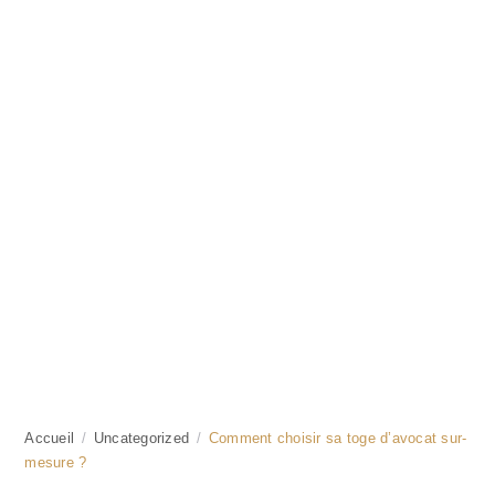
Accueil
/
Uncategorized
/
Comment choisir sa toge d’avocat sur-
mesure ?