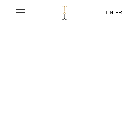
EN
FR
Aller
au
contenu