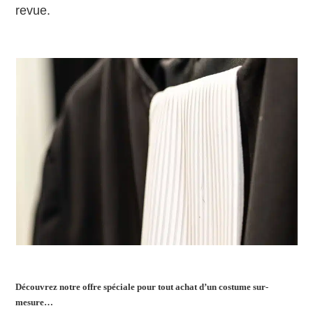
revue.
Découvrez notre offre spéciale pour tout achat d’un costume sur-
mesure…