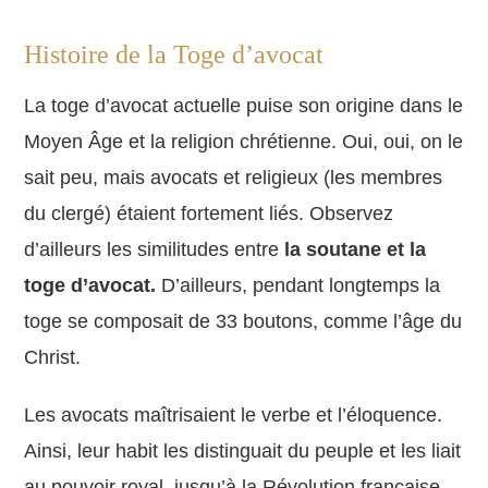
Histoire de la Toge d’avocat
La toge d’avocat actuelle puise son origine dans le
Moyen Âge et la religion chrétienne. Oui, oui, on le
sait peu, mais avocats et religieux (les membres
du clergé) étaient fortement liés. Observez
d’ailleurs les similitudes entre
la soutane et la
toge d’avocat.
D’ailleurs, pendant longtemps la
toge se composait de 33 boutons, comme l’âge du
Christ.
Les avocats maîtrisaient le verbe et l’éloquence.
Ainsi, leur habit les distinguait du peuple et les liait
au pouvoir royal, jusqu’à la Révolution française.