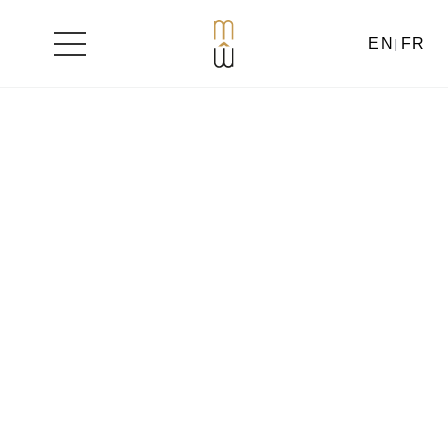
EN
FR
Aller
au
contenu