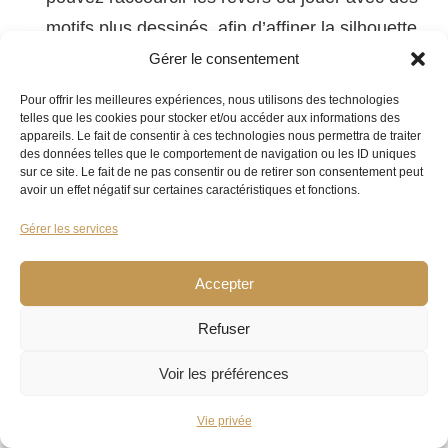
motifs plus dessinés, afin d’affiner la silhouette.
Gérer le consentement
C’est l’autre atout du costume sur mesure, il
Pour offrir les meilleures expériences, nous utilisons des technologies
correspond parfaitement à votre silhouette et
telles que les cookies pour stocker et/ou accéder aux informations des
appareils. Le fait de consentir à ces technologies nous permettra de traiter
permet une personnalisation presque infinie.
des données telles que le comportement de navigation ou les ID uniques
sur ce site. Le fait de ne pas consentir ou de retirer son consentement peut
avoir un effet négatif sur certaines caractéristiques et fonctions.
Gérer les services
Accepter
Refuser
Voir les préférences
Vie privée