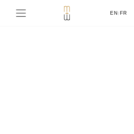
EN
FR
Aller
au
contenu