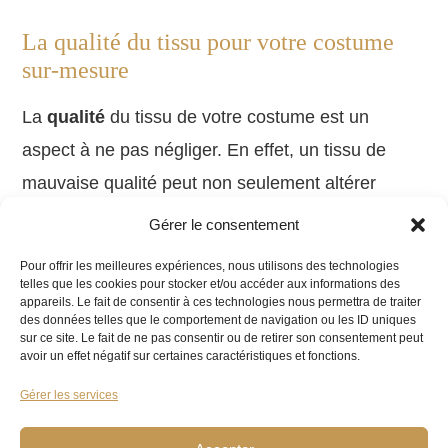
La qualité du tissu pour votre costume
sur-mesure
La
qualité
du tissu de votre costume est un
aspect à ne pas négliger. En effet, un tissu de
mauvaise qualité peut non seulement altérer
l’apparence de votre
costume
, mais aussi
Gérer le consentement
diminuer sa durabilité.
Pour offrir les meilleures expériences, nous utilisons des technologies
telles que les cookies pour stocker et/ou accéder aux informations des
Plusieurs critères peuvent vous aider à évaluer la
appareils. Le fait de consentir à ces technologies nous permettra de traiter
des données telles que le comportement de navigation ou les ID uniques
qualité d’un tissu. On peut citer par exemple :
sur ce site. Le fait de ne pas consentir ou de retirer son consentement peut
avoir un effet négatif sur certaines caractéristiques et fonctions.
Le nombre de fils utilisés dans le tissage.
Gérer les services
La finesse du fil.