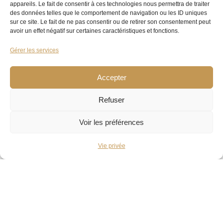
le cintrage d’une veste ?
appareils. Le fait de consentir à ces technologies nous permettra de traiter
des données telles que le comportement de navigation ou les ID uniques
sur ce site. Le fait de ne pas consentir ou de retirer son consentement peut
Les retouches sur les pièces du haut concernent
avoir un effet négatif sur certaines caractéristiques et fonctions.
principalement les manches et le cintrage. Il est
Gérer les services
possible de raccourcir une manche d’une veste en
décousant la couture au niveau de l’épaule.
Accepter
Raccourcir la longueur d’un manteau ou d’un
Refuser
veston est également possible, s’il tombe trop bas
et il est même possible de l’allonger de 3 à 4 cm,
Voir les préférences
en utilisant la marge de tissu cousue vers
Vie privée
l’intérieur de la doublure.
Cintrer un costume se fait en décousant les pinces
à l’arrière, souvent au nombre de 5, et en
rapprochant deux pans de tissu. Bien entendu,