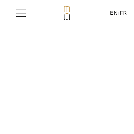
EN
FR
Aller
au
contenu