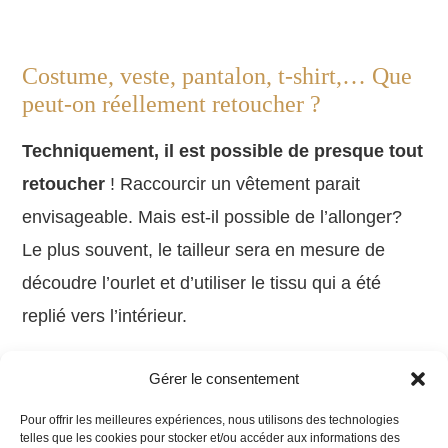
Costume, veste, pantalon, t-shirt,… Que
peut-on réellement retoucher ?
Techniquement, il est possible de presque tout
retoucher
! Raccourcir un vêtement parait
envisageable. Mais est-il possible de l’allonger?
Le plus souvent, le tailleur sera en mesure de
découdre l’ourlet et d’utiliser le tissu qui a été
replié vers l’intérieur.
Il y a une solution à (presque) tout !
Gérer le consentement
Pour offrir les meilleures expériences, nous utilisons des technologies
Comment retoucher les manches, la longueur et
telles que les cookies pour stocker et/ou accéder aux informations des