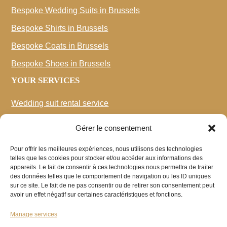
Bespoke Wedding Suits in Brussels
Bespoke Shirts in Brussels
Bespoke Coats in Brussels
Bespoke Shoes in Brussels
YOUR SERVICES
Wedding suit rental service
The Tailors’ Workshop: alterations and transformations
Gérer le consentement
Bespoke uniforms and corporate tailoring
Pour offrir les meilleures expériences, nous utilisons des technologies
Business is Business
telles que les cookies pour stocker et/ou accéder aux informations des
appareils. Le fait de consentir à ces technologies nous permettra de traiter
Sitemap
des données telles que le comportement de navigation ou les ID uniques
sur ce site. Le fait de ne pas consentir ou de retirer son consentement peut
YOUR LANGUAGES
avoir un effet négatif sur certaines caractéristiques et fonctions.
EN
FR
Manage services